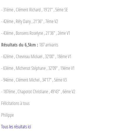
- 31éme , Clément Richard , 19'21" , 5éme SE
- 42éme , Réty Dany , 21'36" , 7éme V2
- 43éme , Bonsens Roselyne , 21'36" , 2éme V1
Résultats du 6,5km :
187 arrivants
- 62éme , Chevreau Mickael , 32'00" , 18éme V1
- 63éme , Michenot Stéphane , 32'09" , 19éme V1
- 94éme , Clément Michel , 34'17" , 5éme V3
- 187éme , Chapotot Christiane , 49'43" , 6éme V2
Félicitations à tous
Philippe
Tous les résultats ici