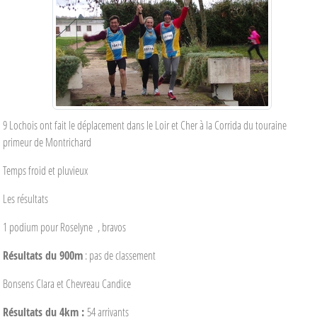
9 Lochois ont fait le déplacement dans le Loir et Cher à la Corrida du touraine
primeur de Montrichard
Temps froid et pluvieux
Les résultats
1 podium pour Roselyne , bravos
Résultats du 900m
: pas de classement
Bonsens Clara et Chevreau Candice
Résultats du 4km :
54 arrivants