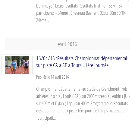
Dommage ) Leurs résultats Résultats Triathlon BEM : 37
participants - 34éme , Chevreau Bastien , 32pts 50m : 9"04 ,
24éme...
Avril
2016
16/04/16 :Résultats Championnat départemental
sur piste CA à SE à Tours , 1ére journée
Publiée le
14 avril 2016
Championnat départemental au stade de Grandmont Trois
athlétes inscrits , Louis ( CA ) sur 2000m steeple , Aubin ( JU )
sur 400m et Dylan ( Esp ) sur 400m Programme ici Résultats
des départementaux piste 1ére journée Temps maussade ,
participati...