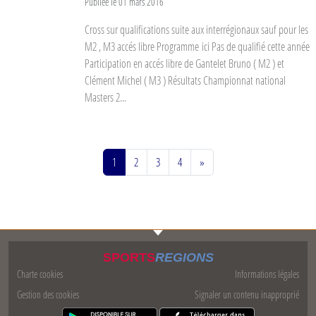
Publiée le
01 mars 2016
Cross sur qualifications suite aux interrégionaux sauf pour les
M2 , M3 accés libre Programme ici Pas de qualifié cette année
Participation en accés libre de Gantelet Bruno ( M2 ) et
Clément Michel ( M3 ) Résultats Championnat national
Masters 2...
1
2
3
4
»
SPORTS
REGIONS
Charte cookies
Informations légales
Gestion des cookies
Signaler un contenu inapproprié