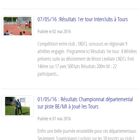
07/05/16 :Résultats 1er tour Interclubs à Tours
Publiée le
02 mai 2016
Compétition entre club , l'ADCL concours en régionale 9
athlétes engagés Programme ici Résultats 1er tour 8 Athlétes
présents suite au désistement de Brisce Levillain L'ADCL finit
14éme sur 17 avec 5001pts Résultats 200m M : 22
participants...
01/05/16 : Résultats Championnat départemental
sur piste BE/MI à Joué les Tours
Publiée le
01 mai 2016
Enfin une belle journée ensoleillée pour ces départementaux.
Seulement 3 participants Lochois sur les 18 inscrits au club (