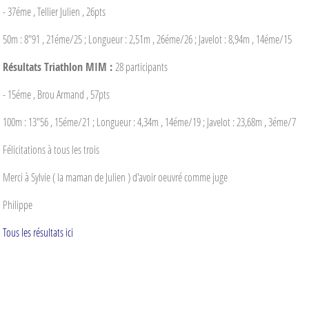
- 37éme , Tellier Julien , 26pts
50m : 8"91 , 21éme/25 ; Longueur : 2,51m , 26éme/26 ; Javelot : 8,94m , 14éme/15
Résultats Triathlon MIM :
28 participants
- 15éme , Brou Armand , 57pts
100m : 13"56 , 15éme/21 ; Longueur : 4,34m , 14éme/19 ; Javelot : 23,68m , 3éme/7
Félicitations à tous les trois
Merci à Sylvie ( la maman de Julien ) d'avoir oeuvré comme juge
Philippe
Tous les résultats ici