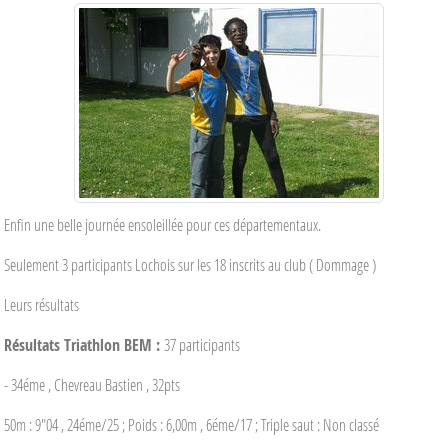
Enfin une belle journée ensoleillée pour ces départementaux.
Seulement 3 participants Lochois sur les 18 inscrits au club ( Dommage )
Leurs résultats
Résultats Triathlon BEM :
37 participants
- 34éme , Chevreau Bastien , 32pts
50m : 9"04 , 24éme/25 ; Poids : 6,00m , 6éme/17 ; Triple saut : Non classé