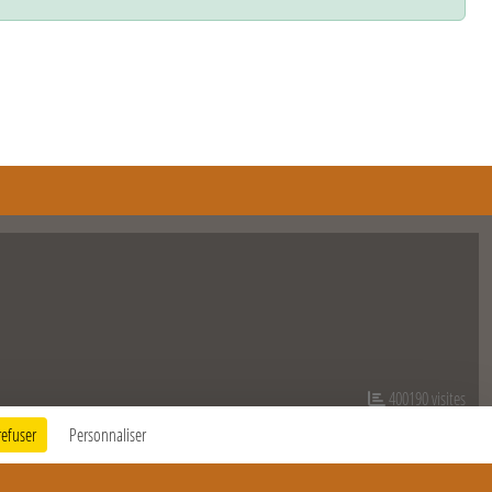
400190
visites
refuser
Personnaliser
Informations légales
Signaler un contenu inapproprié