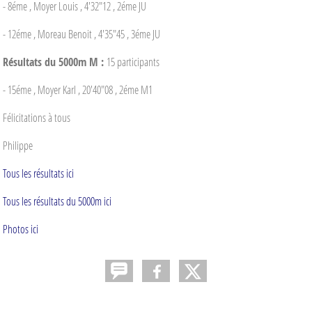
- 8éme , Moyer Louis , 4'32"12 , 2éme JU
- 12éme , Moreau Benoit , 4'35"45 , 3éme JU
Résultats du 5000m M :
15 participants
- 15éme , Moyer Karl , 20'40"08 , 2éme M1
Félicitations à tous
Philippe
Tous les résultats ici
Tous les résultats du 5000m ici
Photos ici