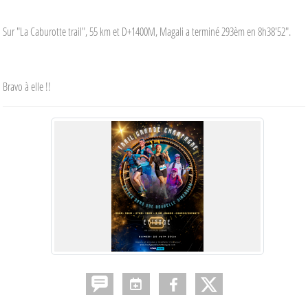
Sur "La Caburotte trail", 55 km et D+1400M, Magali a terminé 293èm en 8h38'52".
Bravo à elle !!