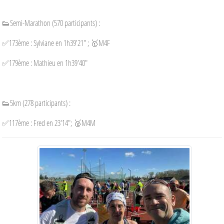
👟Semi-Marathon (570 participants) :
✅173ème : Sylviane en 1h39'21" ; 🥇M4F
✅179ème : Mathieu en 1h39'40"
👟5km (278 participants) :
✅117ème : Fred en 23'14"; 🥈M4M