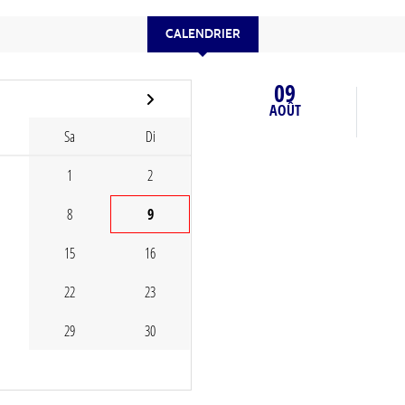
CALENDRIER
09
AOÛT
Sa
Di
1
2
8
9
15
16
22
23
29
30